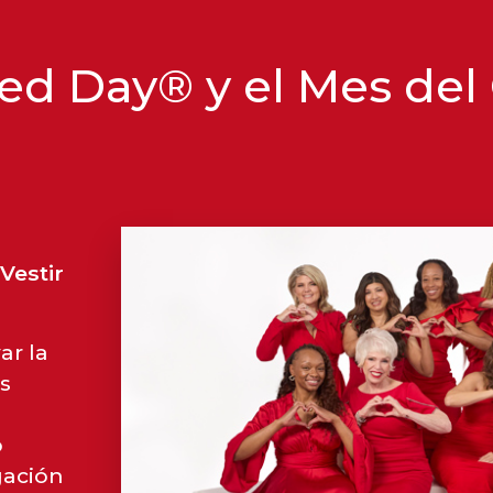
ed Day® y el Mes del
Vestir
ar la
s
o
gación