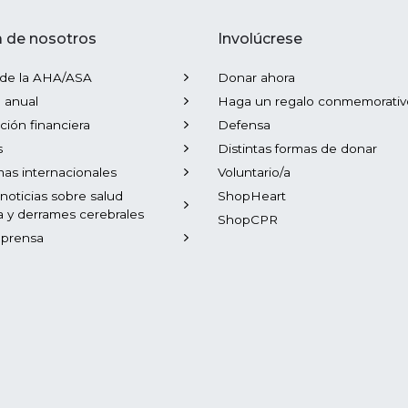
 de nosotros
Involúcrese
 de la AHA/ASA
Donar ahora
 anual
Haga un regalo conmemorativ
ción financiera
Defensa
s
Distintas formas de donar
as internacionales
Voluntario/a
 noticias sobre salud
ShopHeart
a y derrames cerebrales
ShopCPR
 prensa