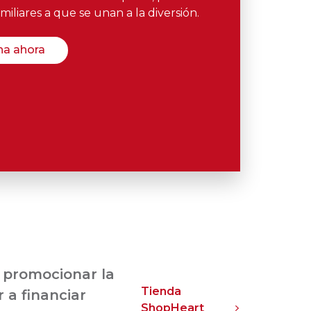
amiliares a que se unan a la diversión.
na ahora
 promocionar la
Tienda
 a financiar
ShopHeart