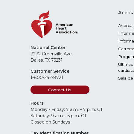
Acerca
Acerca
Informe
Informa
National Center
Carrera
7272 Greenville Ave.
Program
Dallas, TX 75231
Últimas
cardíac
Customer Service
1-800-242-8721
Sala de
Contact Us
Hours
Monday - Friday: 7 a.m. – 7 p.m. CT
Saturday: 9 a.m. - 5 p.m. CT
Closed on Sundays
Tax Identification Number