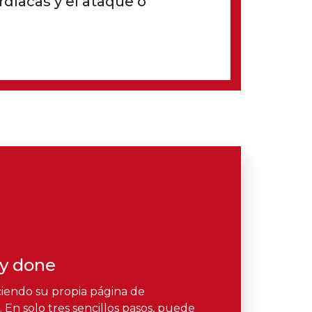
díacas y el ataque o
 y done
iendo su propia página de
En solo tres sencillos pasos, puede