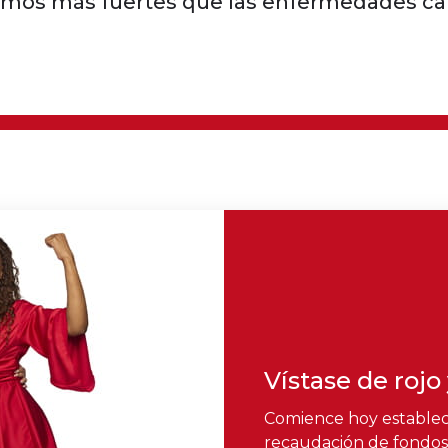
omos más fuertes que las enfermedades car
Vístase de rojo
Comience hoy establec
recaudación de fondos. 