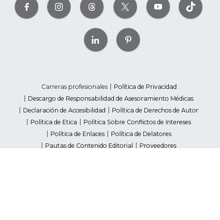
Carreras profesionales
Política de Privacidad
Descargo de Responsabilidad de Asesoramiento Médicas
Declaración de Accesibilidad
Política de Derechos de Autor
Política de Etica
Política Sobre Conflictos de Intereses
Política de Enlaces
Política de Delatores
Pautas de Contenido Editorial
Proveedores
Avisos de Recaudación de Fondos Estatales
Your Privacy Rights
©2026 American Heart Association, Inc. All rights reserved.
Unauthorized use prohibited.
The American Heart Association is a qualified 501(c)(3) tax-exempt