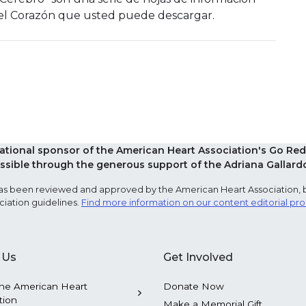
del Corazón que usted puede descargar.
national sponsor of the American Heart Association's Go 
sible through the generous support of the Adriana Gallard
e has been reviewed and approved by the American Heart Association, 
ciation guidelines.
Find more information on our content editorial pr
 Us
Get Involved
he American Heart
Donate Now
tion
Make a Memorial Gift