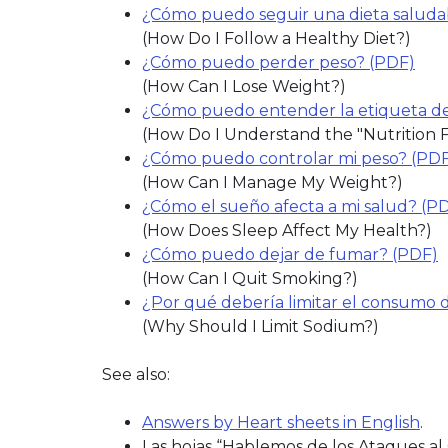
¿Cómo puedo seguir una dieta saluda
(How Do I Follow a Healthy Diet?)
¿Cómo puedo perder peso? (PDF)
(How Can I Lose Weight?)
¿Cómo puedo entender la etiqueta de 
(How Do I Understand the "Nutrition F
¿Cómo puedo controlar mi peso? (PD
(How Can I Manage My Weight?)
¿Cómo el sueño afecta a mi salud? (P
(How Does Sleep Affect My Health?)
¿Cómo puedo dejar de fumar? (PDF)
(
(How Can I Quit Smoking?)
¿Por qué debería limitar el consumo 
(Why Should I Limit Sodium?)
See also:
Answers by Heart sheets in English
.
Las hojas “Hablemos de los Ataques al