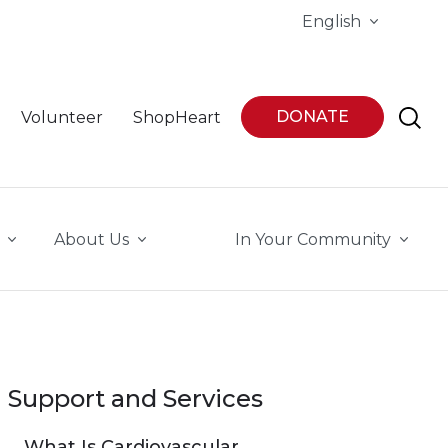
English
DONATE
Volunteer
ShopHeart
About Us
In Your Community
Support and Services
What Is Cardiovascular