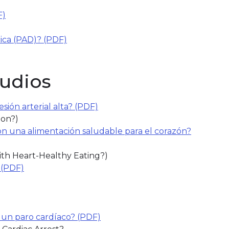
F)
(link opens in new window)
rica (PAD)? (PDF)
tudios
ión arterial alta? (PDF)
(link opens in new window)
ion?)
n una alimentación saludable para el corazón?
th Heart-Healthy Eating?)
 (PDF)
(link opens in new window)
 un paro cardíaco? (PDF)