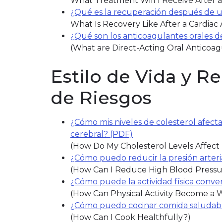
What Treatment Will I Receive After a
¿Qué es la recuperación después de u
What Is Recovery Like After a Cardiac 
¿Qué son los anticoagulantes orales d
(What are Direct-Acting Oral Anticoa
Estilo de Vida y R
de Riesgos
¿Cómo mis niveles de colesterol afect
cerebral? (PDF)
(link opens in new wi
(How Do My Cholesterol Levels Affect 
¿Cómo puedo reducir la presión arteria
(How Can I Reduce High Blood Pressu
¿Cómo puede la actividad física conver
(How Can Physical Activity Become a W
¿Cómo puedo cocinar comida saludab
(How Can I Cook Healthfully?)