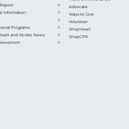
Report
Advocate
al Information
Ways to Give
Volunteer
tional Programs
ShopHeart
Heart and Stroke News
ShopCPR
Newsroom