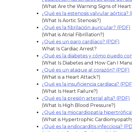
(What Are the Warning Signs of Heart
¿Qué es la estenosis valvular aórtica? 
(What Is Aortic Stenosis?)
¿Qué es la fibrilación auricular? (PDF)
(What is Atrial Fibrillation?)
¿Qué es un paro cardíaco? (PDF)
What Is Cardiac Arrest?
¿Qué es la diabetes y cómo puedo con
(What Is Diabetes and How Can I Mana
¿Qué es un ataque al corazón? (PDF)
(What is a Heart Attack?)
¿Qué es la insuficiencia cardiaca? (PDF
(What Is Heart Failure?)
¿Qué es la presión arterial alta? (PDF)
(What Is High Blood Pressure?)
¿Qué es la miocardiopatía hipertrófica
(What is Hypertrophic Cardiomyopath
¿Qué es la endocarditis infecciosa? (P