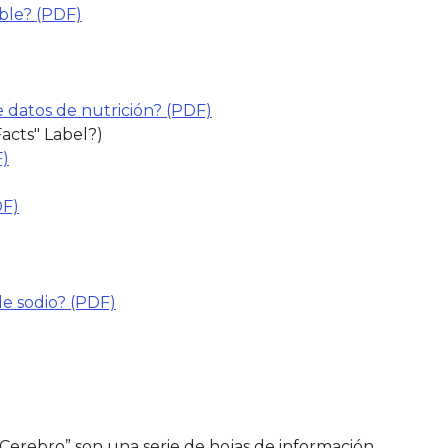
ble? (PDF)
(link opens in new window)
datos de nutrición? (PDF)
(link opens in new window)
acts" Label?)
F)
(link opens in new window)
DF)
link opens in new window)
de sodio? (PDF)
 Cerebro” son una serie de hojas de información