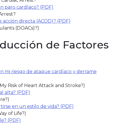
 Cardiac Arrest?
n paro cardíaco? (PDF)
Arrest?
e acción directa (ACOD)? (PDF)
gulants (DOACs)?)
educción de Factores
an mi riesgo de ataque cardíaco y derrame
ndow)
My Risk of Heart Attack and Stroke?)
l alta? (PDF)
(link opens in new window)
re?)
tirse en un estilo de vida? (PDF)
(link opens in new wind
ay of Life?)
le? (PDF)
(link opens in new window)