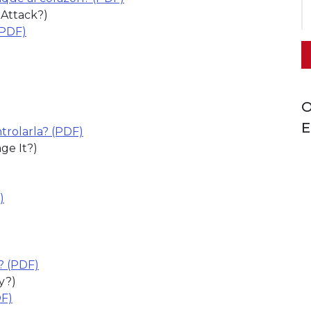
 Attack?)
(PDF)
(link opens in new window)
O
E
trolarla? (PDF)
(link opens in new window)
ge It?)
)
(link opens in new window)
(link opens in new window)
? (PDF)
y?)
DF)
(link opens in new window)