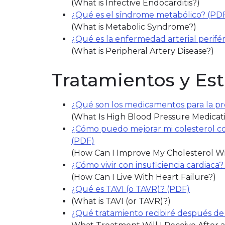
(What is Infective Endocarditis?)
¿Qué es el síndrome metabólico? (PD
(What is Metabolic Syndrome?)
¿Qué es la enfermedad arterial perifé
(What is Peripheral Artery Disease?)
Tratamientos y Es
¿Qué son los medicamentos para la pres
(What Is High Blood Pressure Medicat
¿Cómo puedo mejorar mi colesterol co
(PDF)
(link opens in new window)
(How Can I Improve My Cholesterol Wi
¿Cómo vivir con insuficiencia cardiaca?
(How Can I Live With Heart Failure?)
¿Qué es TAVI (o TAVR)? (PDF)
(What is TAVI (or TAVR)?)
¿Qué tratamiento recibiré después de