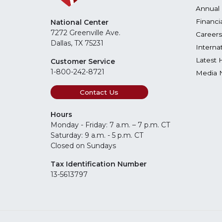
Annual 
Financi
National Center
7272 Greenville Ave.
Careers
Dallas, TX 75231
Interna
Latest 
Customer Service
1-800-242-8721
Media 
Contact Us
Hours
Monday - Friday: 7 a.m. – 7 p.m. CT
Saturday: 9 a.m. - 5 p.m. CT
Closed on Sundays
Tax Identification Number
13-5613797