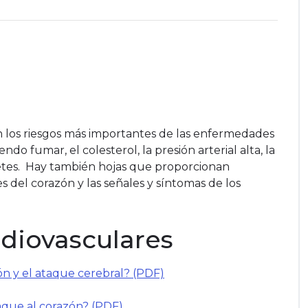
n los riesgos más importantes de las enfermedades
ndo fumar, el colesterol, la presión arterial alta, la
diabetes. Hay también hojas que proporcionan
 del corazón y las señales y síntomas de los
diovasculares
n y el ataque cerebral? (PDF)
(link opens in new window
taque al corazón? (PDF)
(link opens in new window)