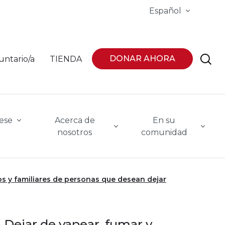
Español
DONAR AHORA
untario/a
TIENDA
ese
Acerca de
En su
nosotros
comunidad
s y familiares de personas que desean dejar
Dejar de vapear, fumar y