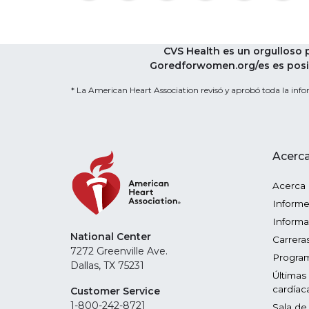
CVS Health es un orgulloso
Goredforwomen.org/es es posib
* La American Heart Association revisó y aprobó toda la infor
Acerca
Acerca
Informe
Informa
National Center
Carrera
7272 Greenville Ave.
Program
Dallas, TX 75231
Últimas
cardíac
Customer Service
1-800-242-8721
Sala de