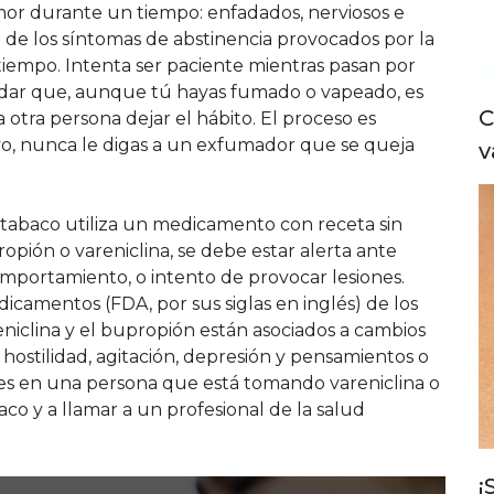
r durante un tiempo: enfadados, nerviosos e
e de los síntomas de abstinencia provocados por la
 tiempo. Intenta ser paciente mientras pasan por
rdar que, aunque tú hayas fumado o vapeado, es
C
ra otra persona dejar el hábito. El proceso es
vo, nunca le digas a un exfumador que se queja
v
l tabaco utiliza un medicamento con receta sin
pión o vareniclina, se debe estar alerta ante
mportamiento, o intento de provocar lesiones.
icamentos (FDA, por sus siglas en inglés) de los
niclina y el bupropión están asociados a cambios
hostilidad, agitación, depresión y pensamientos o
aves en una persona que está tomando vareniclina o
aco y a llamar a un profesional de la salud
¡