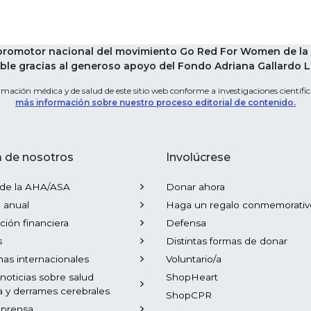
 promotor nacional del movimiento Go Red For Women de la 
le gracias al generoso apoyo del Fondo Adriana Gallardo Leg
mación médica y de salud de este sitio web conforme a investigaciones científica
más información sobre nuestro proceso editorial de contenido.
 de nosotros
Involúcrese
 de la AHA/ASA
Donar ahora
 anual
Haga un regalo conmemorativ
ción financiera
Defensa
s
Distintas formas de donar
as internacionales
Voluntario/a
 noticias sobre salud
ShopHeart
a y derrames cerebrales
ShopCPR
 prensa