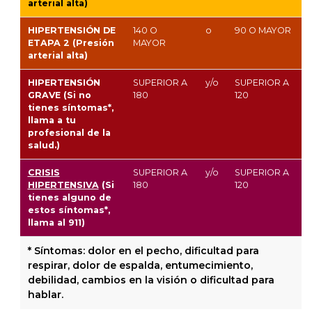
arterial alta)
HIPERTENSIÓN DE
140
O
o
90
O MAYOR
ETAPA 2
(Presión
MAYOR
arterial alta)
HIPERTENSIÓN
SUPERIOR A
y/o
SUPERIOR A
GRAVE
(Si no
180
120
tienes síntomas*,
llama a tu
profesional de la
salud.)
CRISIS
SUPERIOR A
y/o
SUPERIOR A
HIPERTENSIVA
(Si
180
120
tienes alguno de
estos síntomas*,
llama al 911)
* Síntomas: dolor en el pecho, dificultad para
respirar, dolor de espalda, entumecimiento,
debilidad, cambios en la visión o dificultad para
hablar.