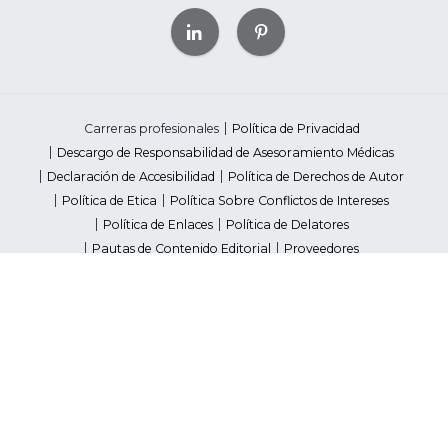
Carreras profesionales
Política de Privacidad
Descargo de Responsabilidad de Asesoramiento Médicas
Declaración de Accesibilidad
Política de Derechos de Autor
Política de Etica
Política Sobre Conflictos de Intereses
Política de Enlaces
Política de Delatores
Pautas de Contenido Editorial
Proveedores
Avisos de Recaudación de Fondos Estatales
Your Privacy Rights
©2026 American Heart Association, Inc. All rights reserved.
Unauthorized use prohibited.
The American Heart Association is a qualified 501(c)(3) tax-exempt
organization. Tax ID Number: 13-5613797
*Red Dress™ DHHS | Go Red for Women® & National Wear Red Day®
are trademarks of American Heart Association, Inc.