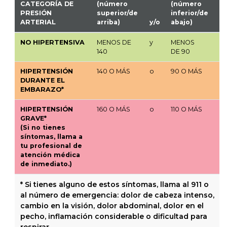
CATEGORÍA DE
(número
(número
PRESIÓN
superior/de
inferior/de
ARTERIAL
arriba)
y/o
abajo)
NO HIPERTENSIVA
MENOS DE
y
MENOS
140
DE
90
HIPERTENSIÓN
140
O MÁS
o
90 O MÁS
DURANTE EL
EMBARAZO*
HIPERTENSIÓN
160
O MÁS
o
110
O MÁS
GRAVE*
(Si no tienes
síntomas, llama a
tu profesional de
atención médica
de inmediato.)
* Si tienes alguno de estos síntomas, llama al 911 o
al número de emergencia: dolor de cabeza intenso,
cambio en la visión, dolor abdominal, dolor en el
pecho, inflamación considerable o dificultad para
respirar.