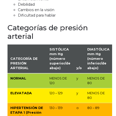
Debilidad
Cambios en la visión
Dificultad para hablar
Categorías de presión
arterial
SISTÓLICA
DIASTÓLICA
mm Hg
mm Hg
CATEGORÍA DE
(número
(número
PRESIÓN
superior/de
inferior/de
ARTERIAL
abajo)
y/o
abajo)
NORMAL
MENOS DE
y
MENOS DE
120
80
ELEVATADA
120 – 129
y
MENOS DE
80
HIPERTENSIÓN DE
130 – 139
o
80 – 89
ETAPA 1
(Presión