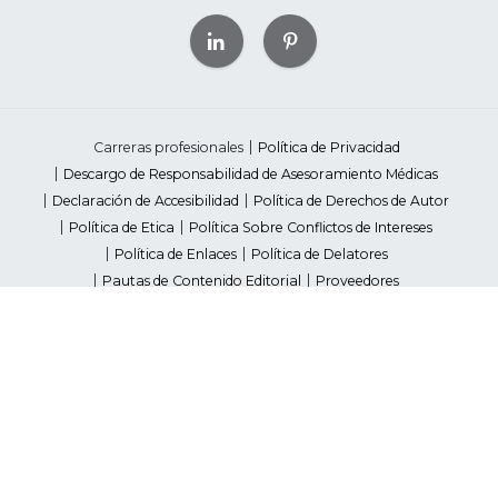
Carreras profesionales
Política de Privacidad
Descargo de Responsabilidad de Asesoramiento Médicas
Declaración de Accesibilidad
Política de Derechos de Autor
Política de Etica
Política Sobre Conflictos de Intereses
Política de Enlaces
Política de Delatores
Pautas de Contenido Editorial
Proveedores
Avisos de Recaudación de Fondos Estatales
Your Privacy Rights
©2026 American Heart Association, Inc. All rights reserved.
Unauthorized use prohibited.
The American Heart Association is a qualified 501(c)(3) tax-exempt
organization. Tax ID Number: 13-5613797
*Red Dress™ DHHS | Go Red for Women® & National Wear Red Day®