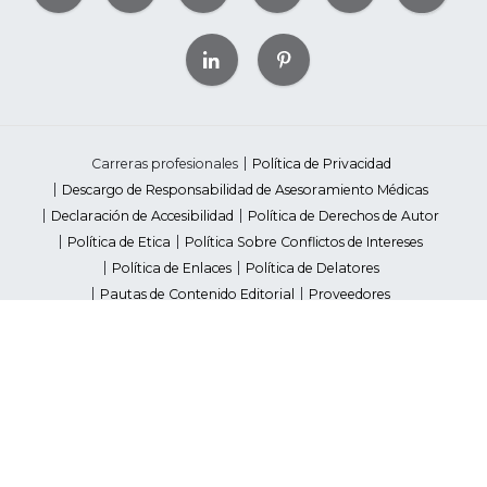
Carreras profesionales
Política de Privacidad
Descargo de Responsabilidad de Asesoramiento Médicas
Declaración de Accesibilidad
Política de Derechos de Autor
Política de Etica
Política Sobre Conflictos de Intereses
Política de Enlaces
Política de Delatores
Pautas de Contenido Editorial
Proveedores
Avisos de Recaudación de Fondos Estatales
Your Privacy Rights
©2026 American Heart Association, Inc. All rights reserved.
Unauthorized use prohibited.
The American Heart Association is a qualified 501(c)(3) tax-exempt
organization. Tax ID Number: 13-5613797