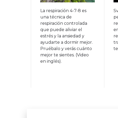
La respiración 4-7-8 es
S
una técnica de
pe
respiración controlada
re
que puede aliviar el
en
estrés y la ansiedad y
re
ayudarte a dormir mejor.
tr
Pruébalo y verás cuánto
te
mejor te sientes. (Video
en inglés).