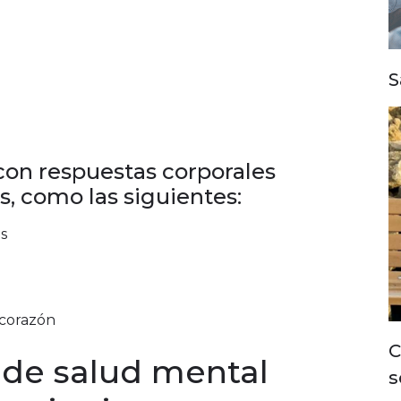
S
con respuestas corporales
, como las siguientes:
s
 corazón
C
s de salud mental
s