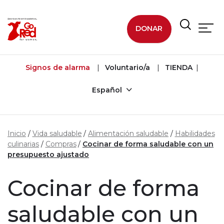
Ir al contenido principal
DONAR
Signos de alarma
Voluntario/a
TIENDA
Español
Inicio
Vida saludable
Alimentación saludable
Habilidades
culinarias
Compras
Cocinar de forma saludable con un
presupuesto ajustado
Cocinar de forma
saludable con un